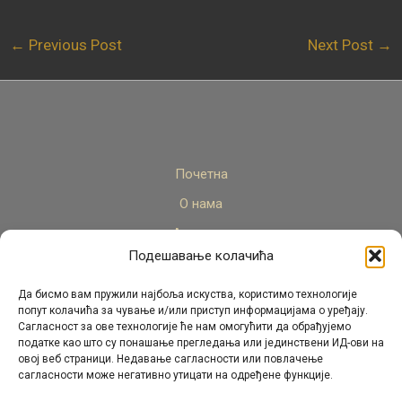
←
Previous Post
Next Post
→
Почетна
О нама
Актуелно
Подешавање колачића
Стручни кадар
Пројекти
Да бисмо вам пружили најбоља искуства, користимо технологије
попут колачића за чување и/или приступ информацијама о уређају.
Архива
Сагласност за ове технологије ће нам омогућити да обрађујемо
податке као што су понашање прегледања или јединствени ИД-ови на
Контакт
овој веб страници. Недавање сагласности или повлачење
сагласности може негативно утицати на одређене функције.