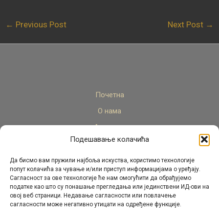
←
Previous Post
Next Post
→
Почетна
О нама
Актуелно
Подешавање колачића
Стручни кадар
Пројекти
Да бисмо вам пружили најбоља искуства, користимо технологије
попут колачића за чување и/или приступ информацијама о уређају.
Архива
Сагласност за ове технологије ће нам омогућити да обрађујемо
податке као што су понашање прегледања или јединствени ИД-ови на
Контакт
овој веб страници. Недавање сагласности или повлачење
сагласности може негативно утицати на одређене функције.