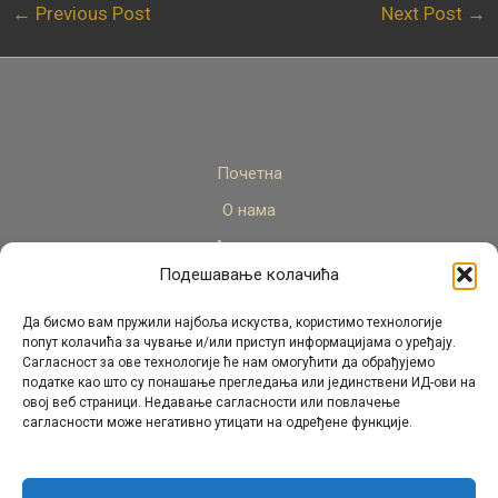
←
Previous Post
Next Post
→
Почетна
О нама
Актуелно
Подешавање колачића
Стручни кадар
Пројекти
Да бисмо вам пружили најбоља искуства, користимо технологије
попут колачића за чување и/или приступ информацијама о уређају.
Архива
Сагласност за ове технологије ће нам омогућити да обрађујемо
податке као што су понашање прегледања или јединствени ИД-ови на
Контакт
овој веб страници. Недавање сагласности или повлачење
сагласности може негативно утицати на одређене функције.