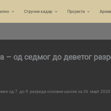
уелно
Стручни кадар
Пројекти
Архив
а – од седмог до деветог раз
ике од 7. до 9. разреда основне школе за 26. март 2020.