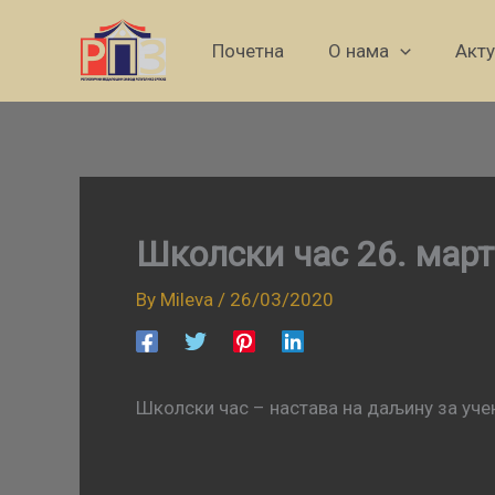
Skip
to
Почетна
О нама
Акт
content
Школски час 26. март
By
Mileva
/
26/03/2020
Школски час – настава на даљину за учен