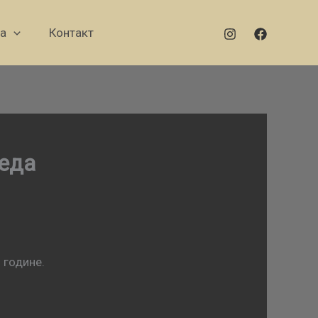
а
Контакт
реда
 године.