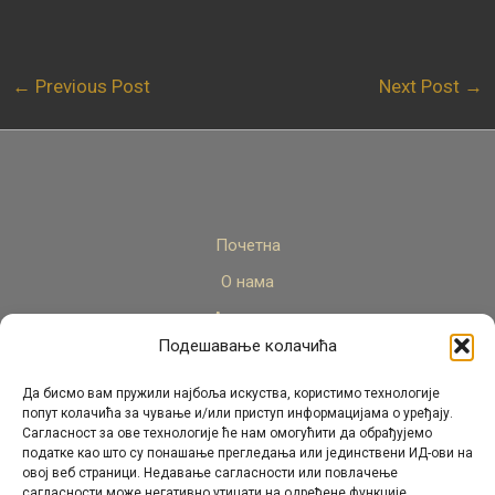
←
Previous Post
Next Post
→
Почетна
О нама
Актуелно
Подешавање колачића
Стручни кадар
Пројекти
Да бисмо вам пружили најбоља искуства, користимо технологије
попут колачића за чување и/или приступ информацијама о уређају.
Архива
Сагласност за ове технологије ће нам омогућити да обрађујемо
податке као што су понашање прегледања или јединствени ИД-ови на
Контакт
овој веб страници. Недавање сагласности или повлачење
сагласности може негативно утицати на одређене функције.