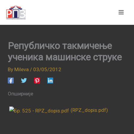
Skip
to
content
Републичко такмичење
ученика машинске струке
By
Mileva
/
03/05/2012
Опширније
(RPZ_dopis.pdf)