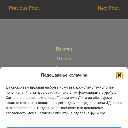
←
Previous Post
Next Post
→
Почетна
О нама
Актуелно
Подешавање колачића
Стручни кадар
Пројекти
Да бисмо вам пружили најбоља искуства, користимо технологије
попут колачића за чување и/или приступ информацијама о уређају.
Архива
Сагласност за ове технологије ће нам омогућити да обрађујемо
податке као што су понашање прегледања или јединствени ИД-ови на
Контакт
овој веб страници. Недавање сагласности или повлачење
сагласности може негативно утицати на одређене функције.