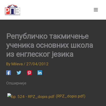
Skip
to
content
Републичко такмичење
ученика основних школа
из енглеског језика
By
Mileva
/
27/04/2012
Опширније
(RPZ_dopis.pdf)