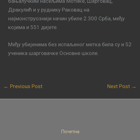
бањалучким насељима Мотике, Шарговац,
Дракулић и у руднику Раковац на
најмонструознији начин убиле 2.300 Срба, међу
којима и 551 дијете.
Међу убијенима без испаљеног метка била су и 52
ученика шарговачке Основне школе.
←
Previous Post
Next Post
→
Почетна