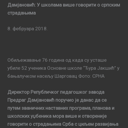
Дамјановић: У школама више говорити о српским
страдањима
8. фебруара 2018.
Обиљежавање 76 година од када су усташе
убиле 52 ученика Основне школе “Ђура Јакшић” у
бањалучком насељу Шарговац Фото: СРНА
Директор Републичког педагошког завода
Предраг Дамјановић поручио је данас да се
путем званичних наставних програма, планова и
школских уџбеника мора више и отвореније
говорити о страдањима Срба с циљем развијања