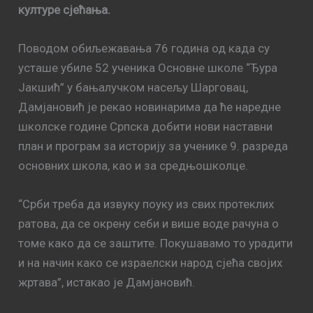
културе сјећања.
Поводом обиљежавања 76 година од када су
усташе убиле 52 ученика Основне школе “Ђура
Јакшић” у бањалучком насељу Шарговац,
Дамјановић је рекао новинарима да ће наредне
школске године Српска добити нови наставни
план и програм за историју за ученике 9. разреда
основних школа, као и за средњошколце.
“Срби треба да извуку поуку из свих протеклих
ратова, да се окрену себи и више воде рачуна о
томе како да се заштите. Покушавамо то урадити
и на начин како се израелски народ сјећа својих
жртава”, истакао је Дамјановић.