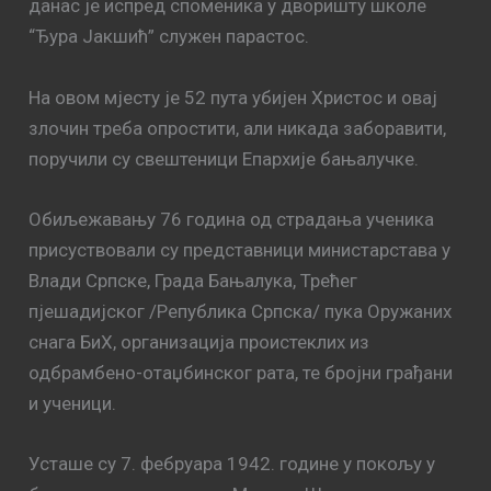
данас је испред споменика у дворишту школе
“Ђура Јакшић” служен парастос.
На овом мјесту је 52 пута убијен Христос и овај
злочин треба опростити, али никада заборавити,
поручили су свештеници Епархије бањалучке.
Обиљежавању 76 година од страдања ученика
присуствовали су представници министарстава у
Влади Српске, Града Бањалука, Трећег
пјешадијског /Република Српска/ пука Оружаних
снага БиХ, организација проистеклих из
одбрамбено-отаџбинског рата, те бројни грађани
и ученици.
Усташе су 7. фебруара 1942. године у покољу у