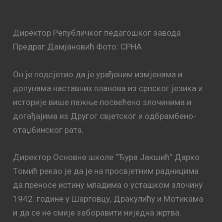
Директор Републичког педагошког завода
Предраг Дамјановић Фото: СРНА
Он је подсјетио да је урађеним измјенама и
допунама наставних планова из српског језика и
историје више пажње посвећено злочинима и
догађајима из Другог свјетског и одбрамбено-
отаџбинског рата.
Директор Основне школе “Ђура Јакшић” Дарко
Tомић рекао је да је на просвјетним радницима
да преносе истину младима о усташком злочину
1942. године у Шарговцу, Дракулићу и Мотикама
и да се не смије заборавити ниједна жртва.