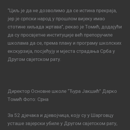
“Циљ је да не дозволимо да се истина прекраја,
јер је српски народ у прошлом вијеку имао
стотине хиљада жртава”, рекао је Томић, додајући
да су просвјетне институције већ препоручиле
школама да се, према плану и програму школских
екскурзија, посјећују и мјеста страдања Срба у
Другом свјетском рату.
Директор Основне школе “Ђура Јакшић” Дарко
Tомић Фото: Срна
За 52 дјечака и дјевојчица, коју су у Шарговцу
усташе звјерски убиле у Другом свјетском рату,