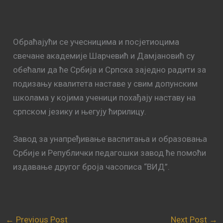
Обраћајући се учесницима и посјетиоцима
свечане академије Шарчевић и Дамјановић су
обећали да ће Србија и Српска заједно радити за
подизању квалитета наставе у свим допунским
школама у којима ученици похађају наставу на
српском језику и његују ћирилицу.
Завод за унапређивање васпитања и образовања
Србије и Републички педагошки завод ће помоћи
издавање другог броја часописа “ВИД”.
←
Previous Post
Next Post
→