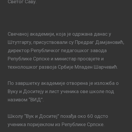
Светог Саву.
Свечаној академији, која је одржана данас у
Штутгарту, присуствовали су Предраг Дамјановић,
директор Републичког педагошког завода
Републике Српске и министар просвјете и
технолошког развоја Србије Младен Шарчевић.
По завршетку академије отворена је изложба о
Вуку и Доситеју и лист ученика ове школе под
називом “ВИД”.
Школу “Вук и Доситеј” похађа око 60 одсто
ученика поријеклом из Републике Српске.