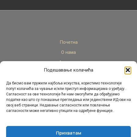
Почетна
О нама
Актуелно
Подешавање колачића
Стручни кадар
Пројекти
Да бисмо вам пружили најбоља искуства, користимо технологије
попут колачића за чување и/или приступ информацијама о уређају.
Архива
Сагласност за ове технологије ће нам омогућити да обрађујемо
податке као што су понашање прегледања или јединствени ИД-ови на
Контакт
овој веб страници. Недавање сагласности или повлачење
сагласности може негативно утицати на одређене функције.
Прихватам