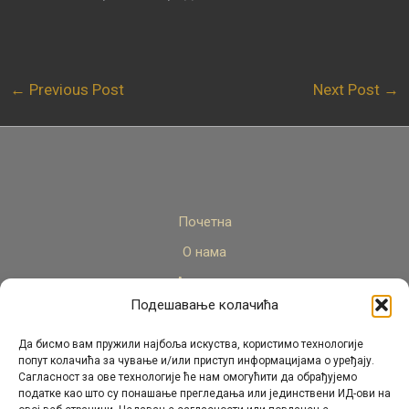
←
Previous Post
Next Post
→
Почетна
О нама
Актуелно
Подешавање колачића
Стручни кадар
Пројекти
Да бисмо вам пружили најбоља искуства, користимо технологије
попут колачића за чување и/или приступ информацијама о уређају.
Архива
Сагласност за ове технологије ће нам омогућити да обрађујемо
податке као што су понашање прегледања или јединствени ИД-ови на
Контакт