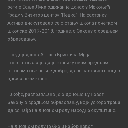
регије Бања Лука одржан је данас у Мркоњић
Граду у Визитор центру “Пецка”. На састанку
Актива дискутовало се о стању школа почетком
школске 2017/2018. године, о Закону о средњем
образовању.
Предсједница Актива Кристина Мрђа
констатовала је да је стање у свим средњим
школама ове регије добро, да се наставни процес
одвија несметано.
Такође, расправљано је о доношењу новог
Закону о средњем образовању, који ускоро треба
да се нађе на дневном реду Народне скупштине.
На дневном реду је био и избор новог