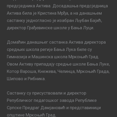
предсједника Актива. Досадашња предсједница
Актива била је Кристина Мрђа, а на данашњем
састанку једногласно је изабран Љубан Бајић,
директор Грађевинске школе у Бања Луци.
Домаћин данашњег састанка Актива директора
средњих школа регије Бања Лука биле су
Гимназија и Машинска школа Мркоњић Град.
Овом Активу припадају средње школе Бања Луке,
Котор Вароша, Кнежева, Челинца, Мркоњић Града,
Шипово и Рибника.
Састанку су присуствовали и директор
Републичког педагошког завода Републике
Српске Предраг Дамјановић и представиници
општине Мркоњић Град.