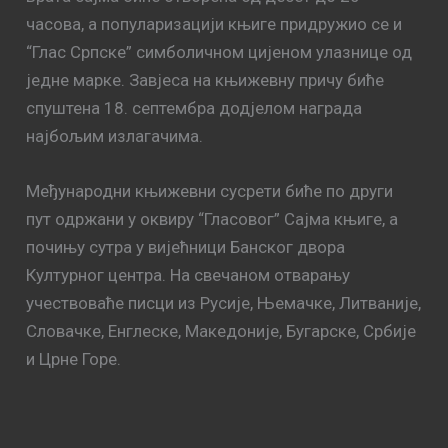
часова, а популаризацији књиге придружио се и
“Глас Српске” симболичном цијеном улазнице од
једне марке. Завјеса на књижевну причу биће
спуштена 18. септембра додјелом награда
најбољим излагачима.
Међународни књижевни сусрети биће по други
пут одржани у оквиру “Гласовог” Сајма књиге, а
почињу сутра у вијећници Банског двора
Културног центра. На свечаном отварању
учествоваће писци из Русије, Њемачке, Литваније,
Словачке, Енглеске, Македоније, Бугарске, Србије
и Црне Горе.