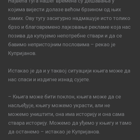
Највећа туга нашег времена су дешавања у
којима вијести долазе већом брзином од њих
самих. Ову тугу засигурно надмашује исто толико
брзо и благовремено лајковање рекламе која нас
позива да купујемо непотребне ствари и да се
бавимо непристојним пословима – рекао је
Купријанов.
Истакао је да и у таквој ситуацији књига може да
нас спаси и издигне изнад сујете.
– Књига може бити поклон, књига може да се
насљеђује, књигу можемо украсти, али не
можемо уништити, она има историју и она сама
ствара историју. Можемо да уђемо у књигу и тамо
да останемо – истакао је Купријанов.