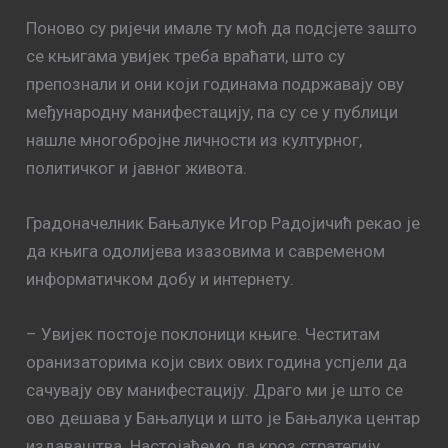
Поново су ријечи имале ту моћ да подсјете зашто
се књигама увијек треба враћати, што су
препознали и они који годинама подржавају ову
међународну манифестацију, па су се у публици
нашле многобројне личности из културног,
политичког и јавног живота.
Градоначелник Бањалуке Игор Радојичић рекао је
да књига одолијева изазовима и савременом
информатичком добу и интернету.
– Увијек постоје поклоници књиге. Честитам
оранизаторима који свих ових година успјели да
сачувају ову манифестацију. Драго ми је што се
ово дешава у Бањалуци и што је Бањалука центар
издаваштва. Настојаћемо да кроз стратегију