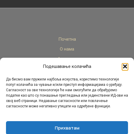
Почетна
О нама
Актуелно
Подешавање колачића
Стручни кадар
Пројекти
Да бисмо вам пружили најбоља искуства, користимо технологије
попут колачића за чување и/или приступ информацијама о уређају.
Архива
Сагласност за ове технологије ће нам омогућити да обрађујемо
податке као што су понашање прегледања или јединствени ИД-ови на
Контакт
овој веб страници. Недавање сагласности или повлачење
сагласности може негативно утицати на одређене функције.
Прихватам