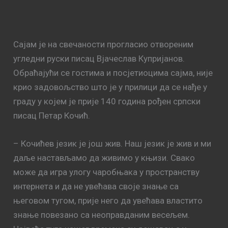
Сајам је на свечаности прогласио отвореним
угледни руски писац Вјачеслав Купријанов.
Обраћајући се гостима и посјетиоцима сајма, није
крио задовољство што је у прилици да се нађе у
граду у којем је прије 140 година рођен српски
писац Петар Кочић.
– Кочићев језик је још жив. Наш језик је жив и ми
даље настављамо да живимо у књизи. Свако
може да игра улогу чаробњака у пространству
интернета и да не увећава своје знање са
његовом тугом, прије него да увећава властито
знање повезано са неоправданим весељем.