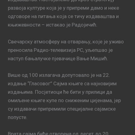
развоја културе која је у припреми дамо и неке
одговоре на питања која се тичу издаваштва и
књижевности – истакао је Радојичић.
Свечарску атмосферу на отварању, које је уживо
преносила Радио-телевизија РС, уљепшао је
наступ бањалучке пјевачице Вање Мишић.
Више од 100 излагача допутовало је на 22.
издање “Гласовог” Сајма књиге са најновијим
издањима. Посјетиоци ће бити у прилици да
омиљене књиге купе по сниженим цијенама, јер
су издавачи припремили специјалне сајамске
попусте.
Врата сајма биће отворена од десет до 20