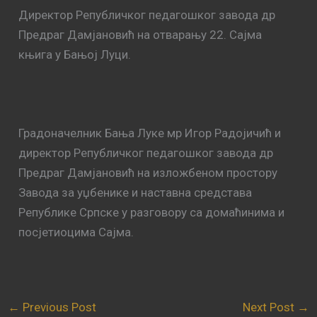
Директор Републичког педагошког завода др
Предраг Дамјановић на отварању 22. Сајма
књига у Бањој Луци.
Градоначелник Бања Луке мр Игор Радојичић и
директор Републичког педагошког завода др
Предраг Дамјановић на изложбеном простору
Завода за уџбенике и наставна средставa
Републике Српске у разговору са домаћинима и
посјетиоцима Сајма.
←
Previous Post
Next Post
→