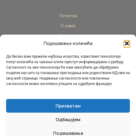
Почетна
О нама
Актуелно
Подешавање колачића
Стручни кадар
Пројекти
Да бисмо вам пружили најбоља искуства, користимо технологије
попут колачића за чување и/или приступ информацијама о уређају.
Архива
Сагласност за ове технологије ће нам омогућити да обрађујемо
податке као што су понашање прегледања или јединствени ИД-ови на
Контакт
овој веб страници. Недавање сагласности или повлачење
сагласности може негативно утицати на одређене функције.
Прихватам
Одбацујем
© Републички педагошки завод Републике Српске.
Сва права задржана 2026.
Подешавања