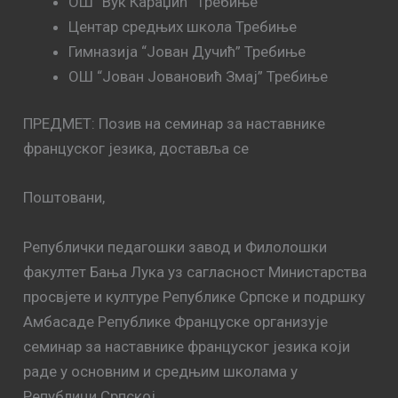
ОШ “Вук Караџић” Требиње
Центар средњих школа Требиње
Гимназија “Јован Дучић” Требиње
ОШ “Јован Јовановић Змај” Требиње
ПРЕДМЕТ: Позив на семинар за наставнике
француског језика, доставља се
Поштовани,
Републички педагошки завод и Филолошки
факултет Бања Лука уз сагласност Министарства
просвјете и културе Републике Српске и подршку
Амбасаде Републике Француске организује
семинар за наставнике француског језика који
раде у основним и средњим школама у
Републици Српској.