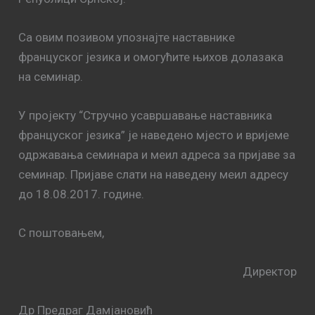
Са овим позивом упознајте наставнике
француског језика и омогућите њихов долазака
на семинар.
У пројекту “Стручно усавршавање наставника
француског језика” је наведено мјесто и вријеме
одржавања семинара и меил адреса за пријаве за
семинар. Пријаве слати на наведену меил адресу
до 18.08.2017. године.
С поштовањем,
Директор
Др Предраг Дамјановић