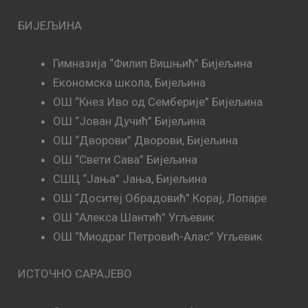
БИЈЕЉИНА
Гимназија “Филип Вишњић” Бијељина
Економска школа, Бијељина
ОШ “Кнез Иво од Семберије” Бијељина
ОШ “Јован Дучић” Бијељина
ОШ “Дворови” Дворови, Бијељина
ОШ “Свети Сава” Бијељина
СШЦ “Јања” Јања, Бијељина
ОШ “Доситеј Обрадовић” Корај, Лопаре
ОШ “Алекса Шантић” Угљевик
ОШ “Миодраг Петровић-Алас” Угљевик
ИСТОЧНО САРАЈЕВО