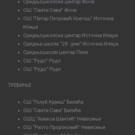
Средњошколски центар Фоча
ОШ “Свети Сава” Фоча
ОШ “Петар Петровић Његош” Источна
Илиџа
Средњошколски центар Источна Илиџа
Средња школа “28. јуни” Источна Илиџа
Средњошколи центар Пале
СШ “Рудо” Рудо
ОШ “Рудо” Рудо
ТРЕБИЊЕ
СШ “Голуб Куреш” Билећа
ОШ “Свети Сава” Билећа
СШЦ “Алекса Шантић” Невесиње
ОШ “Ристо Пророковић” Невесиње