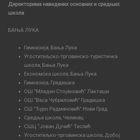
Директорима наведених основних и средњих
школа
БАЊА ЛУКА
Гимназија, Бања Лука
Угоститељско-трговинско-туристичка
школа, Бања Лука
Економска школа, Бања Лука
Гимназија, Градишка
ОШ “Младен Стојановић” Лакташи
ОШ “Васа Чубриловић” Градишка
СШ “Ђуро Радмановић” Нови Град
Средња школа, Челинац
СШЦ “Јован Дучић” Теслић
Угоститељко-трговинска школа, Добој