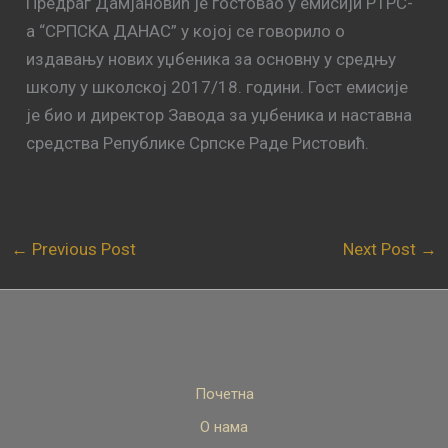
Предраг Дамјановић је гостовао у емисији РТРС-
а “СРПСКА ДАНАС” у којој се говорило о
издавању нових уџбеника за основну у средњу
школу у школској 2017/18. години. Гост емисије
је био и директор Завода за уџбеника и наставна
средства Републике Српске Раде Ристовић.
←
Previous Post
Next Post
→
Почетна
О нама