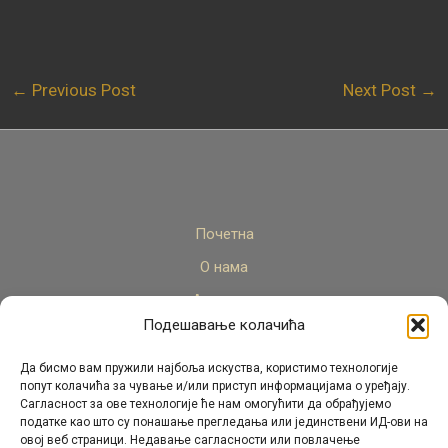
←
Previous Post
Next Post
→
Почетна
О нама
Актуелно
Подешавање колачића
Стручни кадар
Пројекти
Да бисмо вам пружили најбоља искуства, користимо технологије
попут колачића за чување и/или приступ информацијама о уређају.
Архива
Сагласност за ове технологије ће нам омогућити да обрађујемо
податке као што су понашање прегледања или јединствени ИД-ови на
Контакт
овој веб страници. Недавање сагласности или повлачење