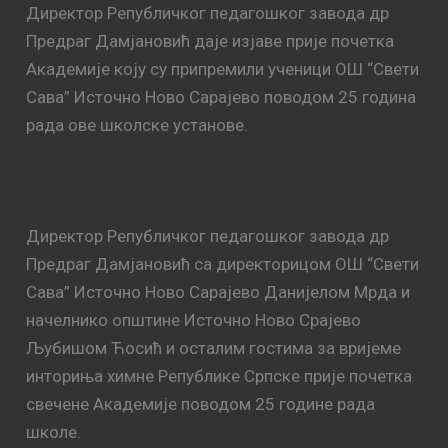
Директор Републичког педагошког завода др
Предраг Дамјановић даје изјаве прије почетка
Академије коју су припремили ученици ОШ “Свети
Сава” Источно Ново Сарајево поводом 25 година
рада ове школске установе.
Директор Републичког педагошког завода др
Предраг Дамјановић са директорицом ОШ “Свети
Сава” Источно Ново Сарајево Данијелом Мрда и
начелнико општине Источно Ново Срајево
Љубишом Ћосић и осталим гостима за вријеме
инториња химне Републике Српске прије почетка
свечене Академије поводом 25 године рада
школе.