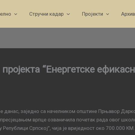
уелно
Стручни кадар
Пројекти
Архив
 пројекта “Енергетске ефикасн
је данас, заједно са начелником општине Прњавор Дар
 пресјецањем врпце озваничила почетак рада овог школс
у Републици Српској”, чија је вриједност око 700.000 КМ.