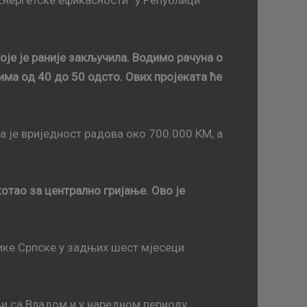
“Енергетске ефикасности” у Републици
оје је раније закључила. Водимо рачуна о
ма од 40 до 50 одсто. Ових пројеката ће
а је вриједност радова око 700.000 КМ, а
котао за централно гријање. Ово је
лике Српске у задњих шест мјесеци
и са Владом и у наредном периоду