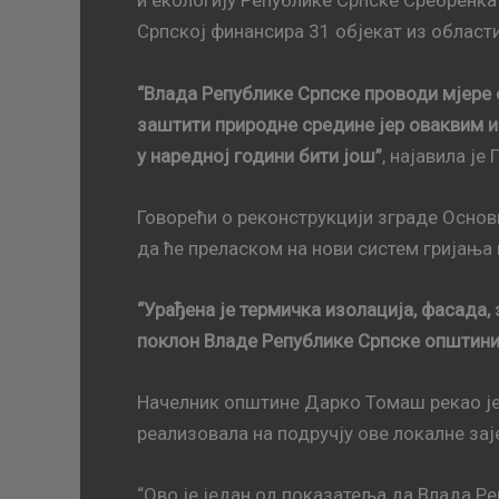
и екологију Републике Српске Сребренка 
Српској финансира 31 објекат из област
“Влада Републике Српске проводи мјере е
заштити природне средине јер оваквим и
у наредној години бити још”
, најавила је 
Говорећи о реконструкцији зграде Основн
да ће преласком на нови систем гријања
“Урађена је термичка изолација, фасада, 
поклон Владе Републике Српске општин
Начелник општине Дарко Томаш рекао је 
реализовала на подручју ове локалне зај
“Ово је један од показатеља да Влада 