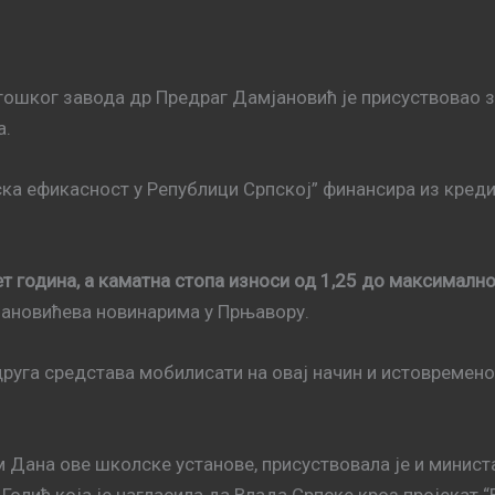
ошког завода др Предраг Дамјановић је присуствовао з
а.
тска ефикасност у Републици Српској” финансира из креди
пет година, а каматна стопа износи од 1,25 до максималн
ијановићева новинарима у Прњавору.
друга средстава мобилисати на овај начин и истовремено 
м Дана ове школске установе, присуствовала је и минис