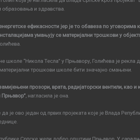
Голић која је нагласила да Влада Српске кроз пројекат 
и образовања и здравства.
нергетске ефикасности јер је то обавеза по уговорима к
нсталацијама умањују се материјални трошкови у објекти
Голићева.
е школе “Никола Тесла” у Прњавору, Голићева је рекла д
 материјални трошкови школе бити значајно смањени.
замијењени прозори, врата, радијаторски вентили, као и 
и Прњавор”
, нагласила је она.
да је ово један од првих пројеката које је Влада Репуб
еднице.
Републике Српске жели добро општини Прњавор. У сарадњ