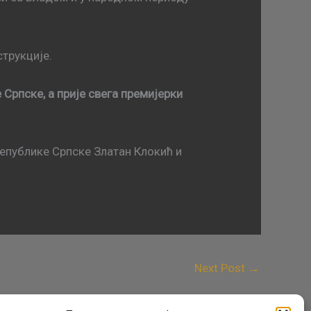
струкције.
 Српске, а прије свега премијерки
епублике Српске Златан Клокић и
Next Post
→