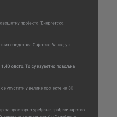
авршетку пројекта “Енергетска
тних средстава Свјетске банке, уз
о 1,40 одсто. То су изузетно повољна
се упустити у велике пројекте на 30
тар за просторно уређење, грађевинарство