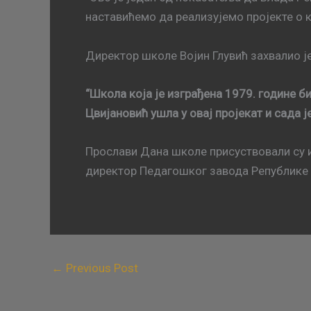
наставићемо да реализујемо пројекте о к
Директор школе Војин Глувић захвалио је
“Школа која је изграђена 1979. године би
Цвијановић ушла у овај пројекат и сада 
Прослави Дана школе присуствовали су 
директор Педагошког завода Републике 
←
Previous Post