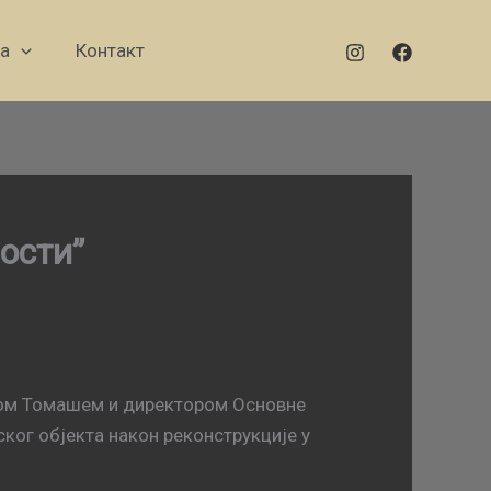
а
Контакт
ости”
ком Томашем и директором Основне
ког објекта након реконструкције у