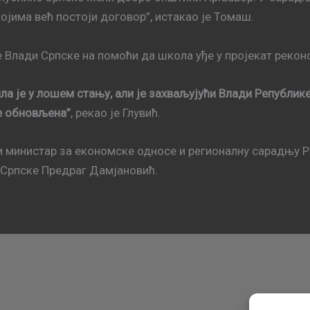
ојима већ постоји договор”, истакао је Томаш.
 Влади Српске на помоћи да школа уђе у пројекат рекон
ла је у лошем стању, али је захваљујући Влади Републике
је обновљена”
, рекао је Глувић.
и министар за економске односе и регионалну сарадњу Р
Српске Предраг Дамјановић.