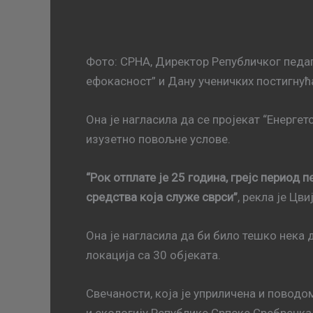
Фото: СРНА, Директор Републичког педаг
ефокасност” и Дану ученичких постигнућ
Она је нагласила да се пројекат “Енерге
изузетно повољне услове.
“Рок отплате је 25 година, грејс период 
средства која служе сврси”
, рекла је Цв
Она је нагласила да би било тешко нека 
локација са 30 објеката.
Свечаности, која је уприличена и поводо