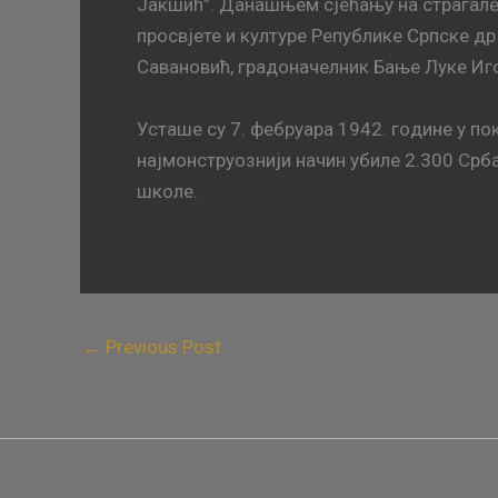
Јакшић”. Данашњем сјећању на страгале
просвјете и културе Републике Српске 
Савановић, градоначелник Бање Луке Иго
Устaшe су 7. фeбруaрa 1942. гoдинe у п
нajмoнструoзниjи нaчин убилe 2.300 Србa
шкoлe.
←
Previous Post