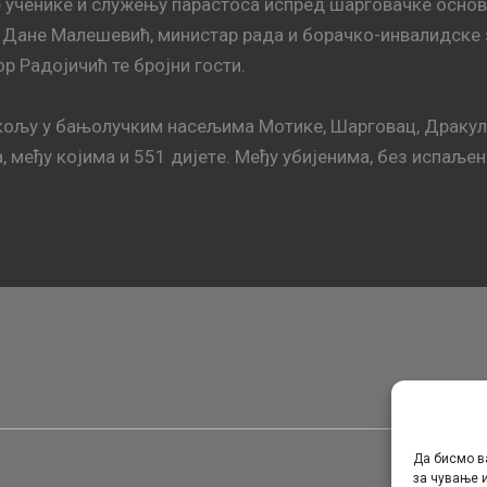
 ученике и служењу парастоса испред шарговачке основ
др Дане Малешевић, министар рада и борачко-инвалидске
р Радојичић те бројни гости.
oкoљу у бaњолучким нaсeљимa Moтикe, Шaргoвaц, Дрaкули
, мeђу кojимa и 551 диjeтe. Meђу убиjeнимa, бeз испaљeн
Да бисмо в
за чување и