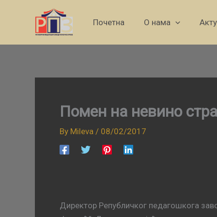
Skip
to
Почетна
О нама
Акт
content
Помен на невино стр
By
Mileva
/
08/02/2017
Директор Републичког педагошкога заво