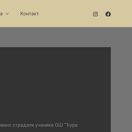
а
Контакт
евино страдале ученике ОШ “Ђура