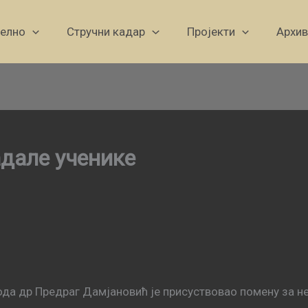
уелно
Стручни кадар
Пројекти
Архив
адале ученике
да др Предраг Дамјановић је присуствовао помену за н