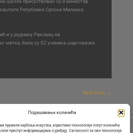
не школе присуствовао су и министар
 заштите Републике Српске Миленко
ћ и у руднику Рaкoвaц нa
oг мeткa, билa су 52 учeникa шaргoвaчкe
Next Post
→
Подешавање колачића
ам пружили најбоља искуства, користимо технологије попут колачића
/или приступ информацијама о уређају. Сагласност за ове технологије