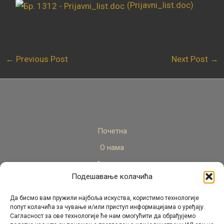
(Prijavni_list.doc)
←
Previous Post
Next Post
→
Почетна
О нама
Актуелно
Подешавање колачића
Стручни кадар
Пројекти
Да бисмо вам пружили најбоља искуства, користимо технологије
попут колачића за чување и/или приступ информацијама о уређају.
Архива
Сагласност за ове технологије ће нам омогућити да обрађујемо