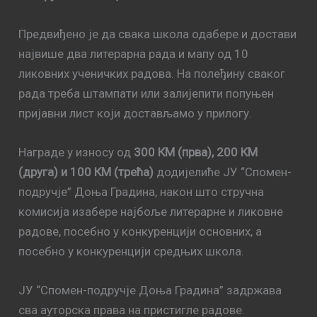
Предвиђено је да свака школа одабере и достави
највише два литерарна рада и мапу од 10
ликовних ученичких радова. На полеђину сваког
рада треба штампати или залијепити попуњен
пријавни лист који достављамо у прилогу.
Награде у износу од
300 КМ (прва), 200 КМ
(друга) и 100 КМ (трећа)
додијелиће ЈУ “Спомен-
подручје” Доња Градина, након што стручна
комисија изабере најбоље литерарне и ликовне
радове, посебно у конкуренцији основних, а
посебно у конкуренцији средњих школа.
ЈУ “Спомен-подручје Доња Градина” задржава
сва ауторска права на пристигле радове.