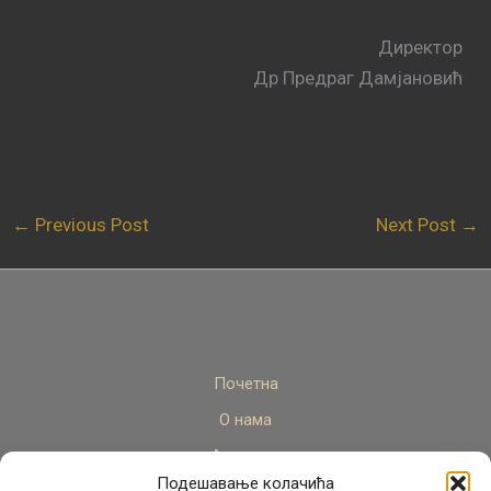
Директор
Др Предраг Дамјановић
←
Previous Post
Next Post
→
Почетна
О нама
Актуелно
Подешавање колачића