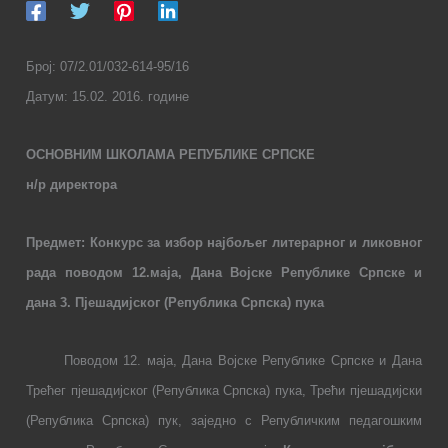
Број: 07/2.01/03
2
-614
-95
/1
6
Датум:
1
5
.02.
201
6.
године
ОСНОВНИМ ШКОЛАМА РЕПУБЛИКЕ СРПСКЕ
н/р директора
Предмет: Конкурс за избор најбољег литерарног и ликовног
рада поводом 12.маја, Дана Војске Републике Српске и
дана
3
. Пјешадијског (Република Српска) пука
Поводом 12. маја, Дана
Војске
Републике Српске и Дана
Трећег пјешадијског (Република Српска) пука, Трећи пјешадијски
(Република Српска) пук, заједно с Републичким педагошким