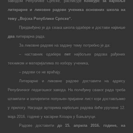
заводом Републике Српске, расписује
Конкурс за најбоље
литерарне
и ликовне
радове ученика основних школа на
тему „Војска Републике Српске“.
Предвиђено је да свака школа одабере и достави највише
два
литерарна
рада.
За ликовне радове на задану тему потребно је да:
–
наставник одабере
пет
најбољих радова рађених
техником и материјалима по избору ученика,
–
радови се не враћају.
Литерарне и ликовне радове доставити на адресу
Републичког педагошког завода.
На полеђину сваког рада треба
штампати и залијепити попуњен пријавни лист који достављамо
у прилогу.
Награде ауторима најбољих радова биће уручене 12.
маја 2016. године у касарни Козара у Бањалуци.
Радове доставити
до 15. априла 2016. године, на