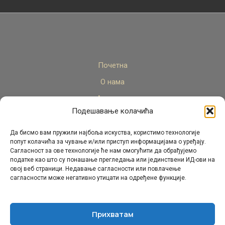
Почетна
О нама
Актуелно
Подешавање колачића
Стручни кадар
Пројекти
Да бисмо вам пружили најбоља искуства, користимо технологије
попут колачића за чување и/или приступ информацијама о уређају.
Архива
Сагласност за ове технологије ће нам омогућити да обрађујемо
податке као што су понашање прегледања или јединствени ИД-ови на
Контакт
овој веб страници. Недавање сагласности или повлачење
сагласности може негативно утицати на одређене функције.
Прихватам