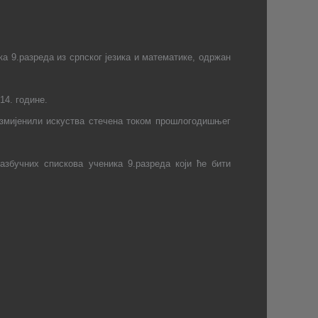
а 9.разреда из српског језика и математике, одржан
14. године.
азмијенили искуства стечена током прошлогодишњег
збучних спискова ученика 9.разреда који ће бити