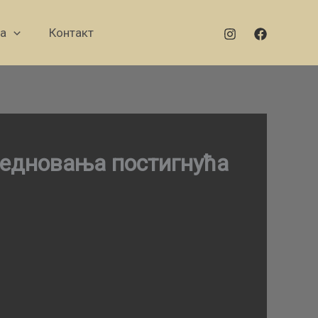
а
Контакт
вредновања постигнућа