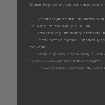
Предмет: И
звјештај са одржаног састанка
у вези е
кс
Састанак са директорима и педагозима основн
је 23. маја у Техничкој школи у Бањој Луци.
Тема састанка је била посвећена припреми и п
У току састанка директори и педагози су д
вредновања.
Такође је договорена даља сарадња. Први с
обухваћени екстерном провјером из оба предмета.
Спискове је потребно доставити Републичком 