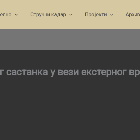
уелно
Стручни кадар
Пројекти
Архив
г састанка у вези екстерног 