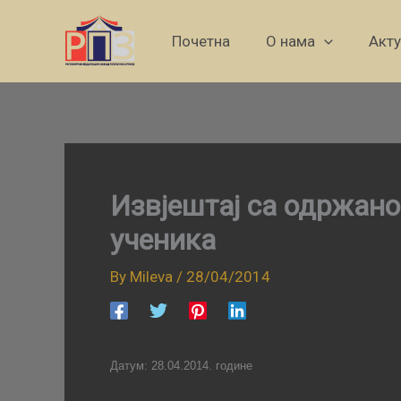
Skip
to
Почетна
О нама
Акт
content
Извјештај са одржано
ученика
By
Mileva
/
28/04/2014
Датум:
28
.04.2014. године