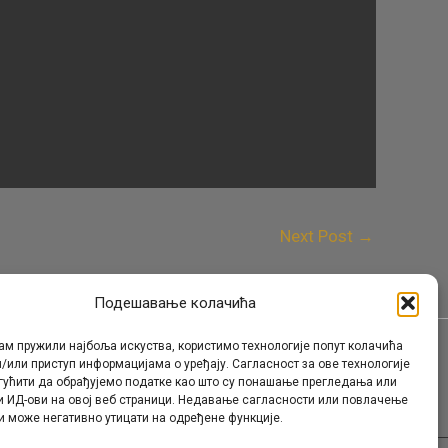
Next Post
→
Подешавање колачића
ам пружили најбоља искуства, користимо технологије попут колачића
/или приступ информацијама о уређају. Сагласност за ове технологије
Контакт
гућити да обрађујемо податке као што су понашање прегледања или
и ИД-ови на овој веб страници. Недавање сагласности или повлачење
и може негативно утицати на одређене функције.