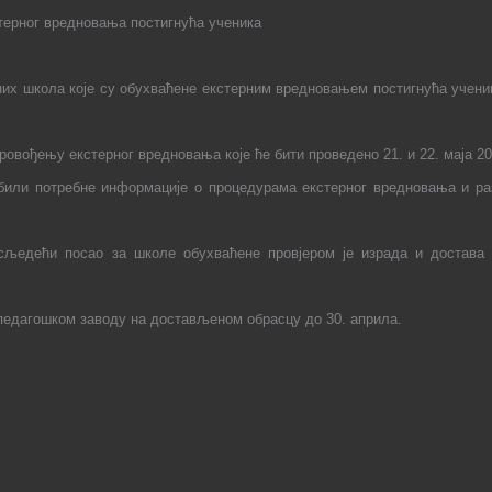
терно
г
вредновањ
а
постигнућа ученика
их школа које су обухваћене екстерним вредновањем постигнућа ученик
ровођењу екстерног вредновања које ће бити проведено 21. и 22. маја 20
обили потребне информације о процедурама екстерног вредновања и р
љедећи посао за школе обухваћене провјером је израда и достава а
педагошком заводу на достављеном обрасцу до 30. априла.