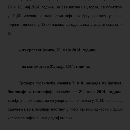
20. и 21. мај 2014. године, за све школе из узорка, са почетком
у 11,00 часова за одјељења која похађају наставу у првој
смјени, односно у 12,00 часова за одјељења у другој смјени, и
то:
–
из српског језика
,
20. маја 2014. године,
–
из математике 21. маја 2014. године.
Провјера постигнућа ученика
7. и 8. разреда из физике,
биологије и географије
обавиће се
21. маја 2014. године
,
такође у свим школама из узорка, са почетком у 11,00 часова за
одјељења која похађају наставу у првој смјени, односно у 12,00
часова за одјељења у другој смјени.