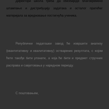
Директори школа треба да обезбиједе благовремено
штампање и дистрибуцију задатака и осталог пратећег
материјала за вредновање постигнућа ученика.
Републички педагошки завод ће извршити анализу
(квантитативну и квалитативну) остварених резултата, с којом
ћете такође бити упзнати, а која ће бити и предмет стручних
расправа и савјетовања у наредном периоду.
С поштовањем,