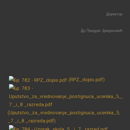
Директор
Др Предраг Дамјановић
(RPZ_dopis.pdf)
(Uputstvo_za_vrednovanje_postignuca_ucenika_5,
_7._i_8._razreda.pdf)