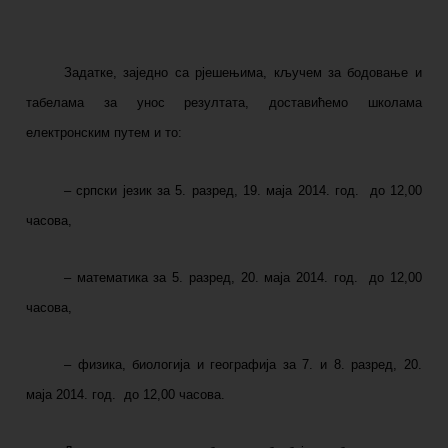
Задатке, заједно са рјешењима, кључем за бодовање и
табелама за унос резултата, доставићемо школама
електронским путем и то:
–
српски језик за 5. разред, 19. маја 2014. год. до 12,00
часова,
–
математика за 5. разред, 20. маја 2014. год. до 12,00
часова,
–
физика, биологија и географија за 7. и 8. разред, 20.
маја 2014. год. до 12,00 часова.