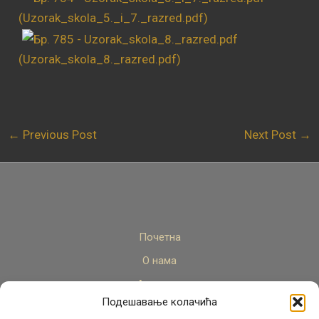
(Uzorak_skola_5._i_7._razred.pdf)
(Uzorak_skola_8._razred.pdf)
←
Previous Post
Next Post
→
Почетна
О нама
Актуелно
Подешавање колачића
Стручни кадар