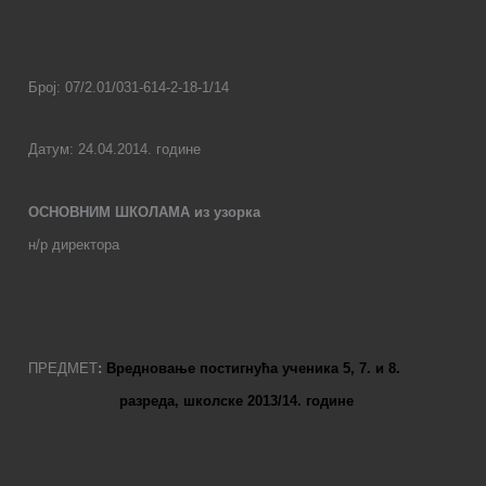
Број: 07
/2.01/031-614-2-18-1/14
Датум:
24
.04.2014. године
ОСНОВНИМ ШКОЛАМА
из узорка
н/р директора
ПРЕДМЕТ
:
Вредновање постигнућа ученика 5, 7. и 8.
разреда, школске 2013/14. године