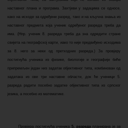
наставног плана и програма. Захтјеви у задацима се односе,
како на исходе за одређени разред, тако и на кључна знања из
наставног предмета која ученик одређеног разреда треба да
има. (Нпр. ученик 8. разреда треба да зна одредити стране
свијета на географској карти, иако то није предвиђено исходима
за 8. него за неки од претходних разреда.) За провјеру
постигнућа ученика из физике, биологије и географије биће
припремљен један низ задатак објективног типа, комбинован од
задатака из ове три наставне области, док ће ученици 5.
разреда радити посебно задатке објективног типа из српског
језика, а посебно из математике.
Провјера постигнућа ученика
5. разреда
планирана је за