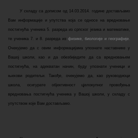
У складу са дописом од 14.03.2014. године достављамо
Вам информације и упутства која се односе на вредновање
постигнућа ученика 5. разреда из српског језика и математике,
те ученика 7. и 8. разреда из
физике, биологије и географије.
Очекујемо да с овим информацијама упознате наставнике у
Вашој школи, као и да обезбиједите да са вредновањем
постигнућа, на адекватан начин, буду упознати ученици и
њихови родитељи. Такође, очекујемо да, као руководиоци
школа, осигурате објективност цјелокупног провођења
вредновања постигнућа ученика у Вашој школи, у складу с
упутством које Вам достављамо.