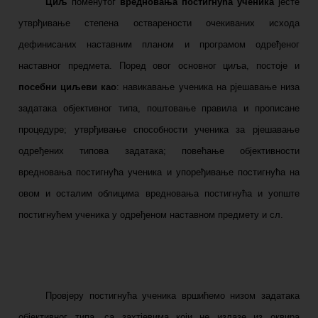
Циљ
поменутог
вредновања постигнућа ученика
јесте
утврђивање степена остварености очекиваних исхода
дефинисаних наставним планом и програмом одређеног
наставног предмета. Поред овог основног циља, постоје и
посебни циљеви као
: навикавање ученика на рјешавање низа
задатака објективног типа, поштовање правила и прописане
процедуре; утврђивање способности ученика за рјешавање
одређених типова задатака; повећање објективности
вредновања постигнућа ученика и упоређивање постигнућа на
овом и осталим
облицима
вредновања постигнућа и уопште
постигнућем ученика у одређеном наставном предмету и сл.
Провјеру постигнућа ученика вршићемо низом задатака
објективног типа, са захтјевима који не излазе из оквира