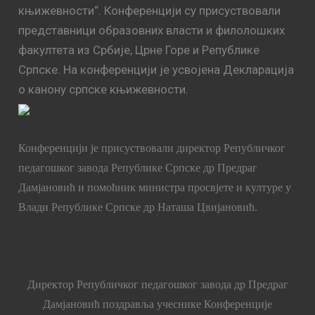
књижевности“. Конференцији су присуствовали
представници образовних власти и филолошких
факултета из Србије, Црне Горе и Републике
Српске. На конференцији је усвојена Декларација
о канону српске књижевности.
Конференцији је присуствовали директор Републичког
педагошког завода Републике Српске др Предраг
Дамјановић и помоћник министра просвјете и културе у
Влади Републике Српске др Наташа Цвијановић.
Директор Републичког педагошког завода др Предраг
Дамјановић поздравља учеснике Конференције