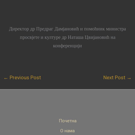
Директор др Предраг Дамјановић и помоћник министра
просвјете и културе др Наташа Цвијановић на
конференцији
←
Previous Post
Next Post
→
Почетна
О нама