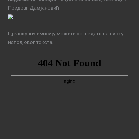
Предраг Дамјановић
Цјелокупну емисију можете погледати на линку
испод овог текста.