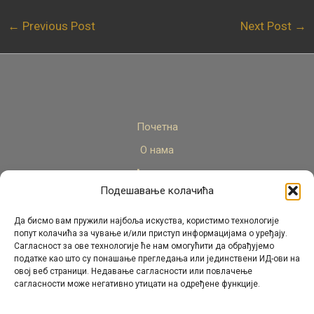
←
Previous Post
Next Post
→
Почетна
О нама
Актуелно
Подешавање колачића
Стручни кадар
Пројекти
Да бисмо вам пружили најбоља искуства, користимо технологије
попут колачића за чување и/или приступ информацијама о уређају.
Архива
Сагласност за ове технологије ће нам омогућити да обрађујемо
податке као што су понашање прегледања или јединствени ИД-ови на
Контакт
овој веб страници. Недавање сагласности или повлачење
сагласности може негативно утицати на одређене функције.