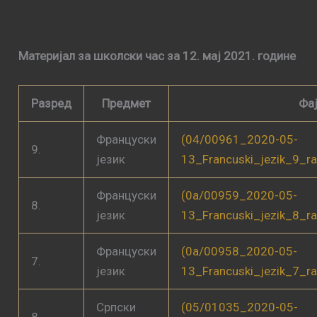
Материјал за школски час за 12. мај 2021. године
Разред
Предмет
Фа
Француски
(04/00961_2020-05-
9.
језик
13_Francuski_jezik_9_r
Француски
(0a/00959_2020-05-
8.
језик
13_Francuski_jezik_8_r
Француски
(0a/00958_2020-05-
7.
језик
13_Francuski_jezik_7_r
Српски
(05/01035_2020-05-
8.