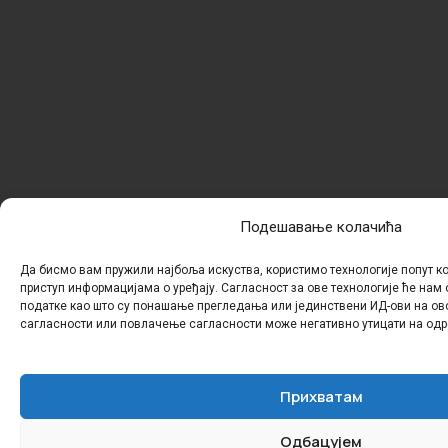
Подешавање колачића
Да бисмо вам пружили најбоља искуства, користимо технологије попут к
приступ информацијама о уређају. Сагласност за ове технологије ће нам
податке као што су понашање прегледања или јединствени ИД-ови на ов
сагласности или повлачење сагласности може негативно утицати на одр
Прихватам
Одбацујем