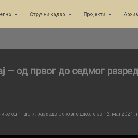
уелно
Стручни кадар
Пројекти
Архив
ај – од првог до седмог разре
ике од 1. до 7. разреда основне школе за 12. мај 2021. 