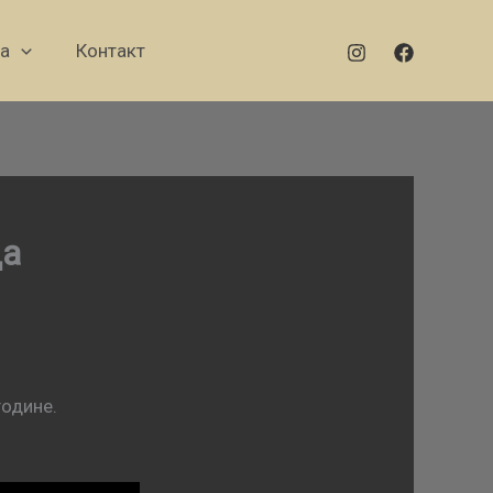
а
Контакт
да
године.