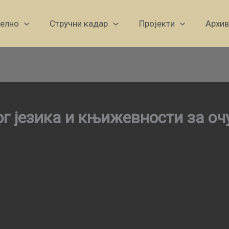
уелно
Стручни кадар
Пројекти
Архив
ог језика и књижевности за о