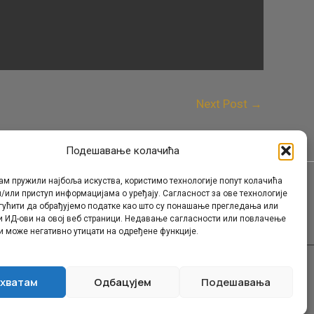
Next Post
→
Подешавање колачића
ам пружили најбоља искуства, користимо технологије попут колачића
/или приступ информацијама о уређају. Сагласност за ове технологије
Контакт
гућити да обрађујемо податке као што су понашање прегледања или
и ИД-ови на овој веб страници. Недавање сагласности или повлачење
и може негативно утицати на одређене функције.
хватам
Одбацујем
Подешавања