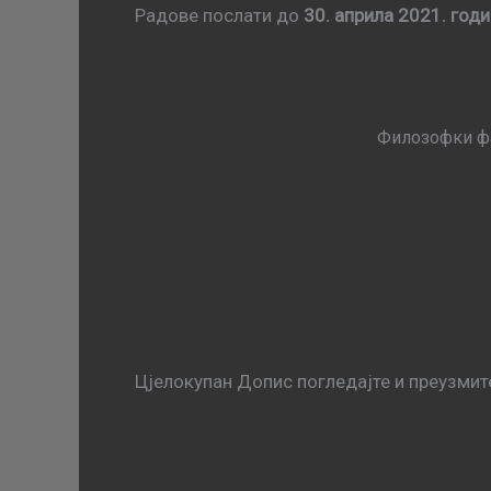
Радове послати до
30. априла 2021. год
Филозофки фа
Цјелокупан Допис погледајте и преузмите