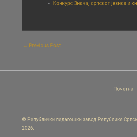
Конкурс Значај српског језика и 
←
Previous Post
Почетна
© Републички педагошки завод Републике Српск
2026.