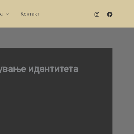
а
Контакт
чување идентитета