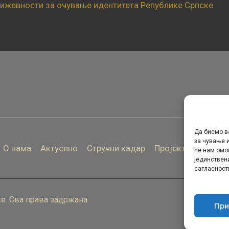
книжевности за очување идентитета Републике Српске
Да бисмо в
за чување и
О нама
Актуелно
Стручни кадар
Пројекти
Архива
ће нам омо
јединствен
сагласност
е. Сва права задржана
При