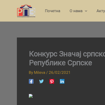
Skip
to
Почетна
О нама
Акт
content
Конкурс Значај српск
Републике Српске
By
Mileva
/
26/02/2021