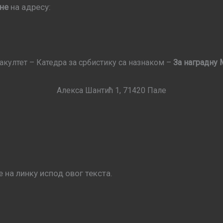
ине
на адресу:
култет – Катедра за србистику са назнаком –
За наградну 
Алекса Шантић 1, 71420 Пале
 на линку испод овог текста.