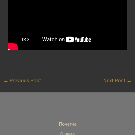
←
Previous Post
Next Post
→
Почетна
О нама