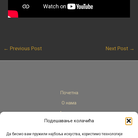
←
Previous Post
Next Post
→
Почетна
О нама
Актуелно
Подешавање колачића
Стручни кадар
Пројекти
Да бисмо вам пружили најбоља искуства, користимо технологије