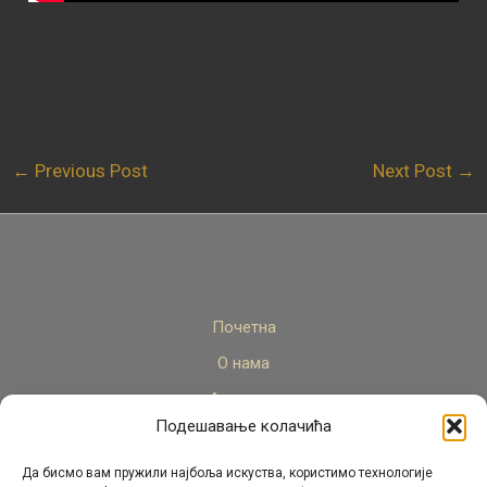
←
Previous Post
Next Post
→
Почетна
О нама
Актуелно
Подешавање колачића
Стручни кадар
Пројекти
Да бисмо вам пружили најбоља искуства, користимо технологије