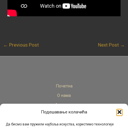
←
Previous Post
Next Post
→
Почетна
О нама
Актуелно
Подешавање колачића
Стручни кадар
Пројекти
Да бисмо вам пружили најбоља искуства, користимо технологије