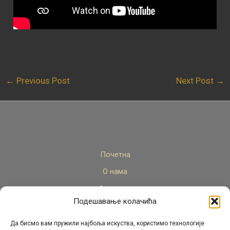
←
Previous Post
Next Post
→
Почетна
О нама
Актуелно
Подешавање колачића
Стручни кадар
Пројекти
Да бисмо вам пружили најбоља искуства, користимо технологије