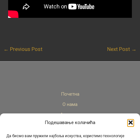
←
Previous Post
Next Post
→
Почетна
О нама
Актуелно
Подешавање колачића
Стручни кадар
Пројекти
Да бисмо вам пружили најбоља искуства, користимо технологије