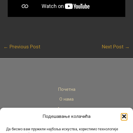
←
Previous Post
Next Post
→
Почетна
О нама
Актуелно
Подешавање колачића
Стручни кадар
Пројекти
Да бисмо вам пружили најбоља искуства, користимо технологије