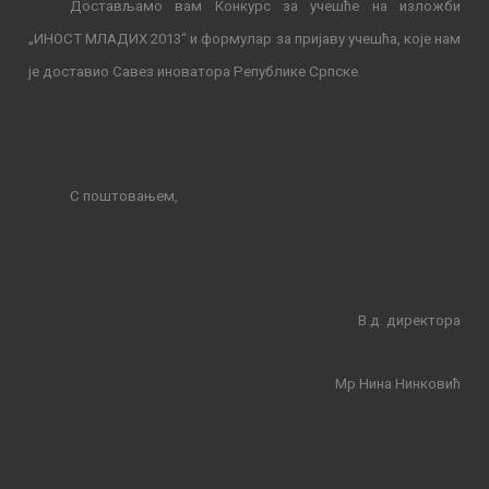
Достављамо вам Конкурс за учешће на изложби
„
ИНОСТ МЛАДИХ 201
3
“
и формулар за пријаву учешћа, које нам
је доставио Савез иноватора Републике Српске.
С поштовањем,
В.д. директора
Мр Нина Нинковић