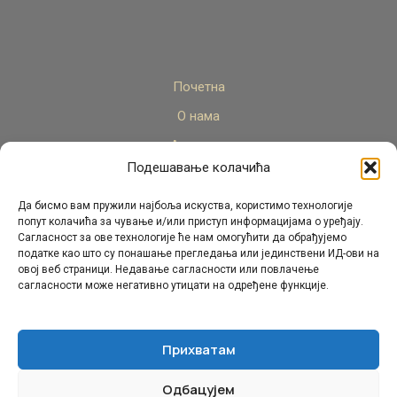
Почетна
О нама
Актуелно
Подешавање колачића
Стручни кадар
Пројекти
Да бисмо вам пружили најбоља искуства, користимо технологије
попут колачића за чување и/или приступ информацијама о уређају.
Архива
Сагласност за ове технологије ће нам омогућити да обрађујемо
податке као што су понашање прегледања или јединствени ИД-ови на
Контакт
овој веб страници. Недавање сагласности или повлачење
сагласности може негативно утицати на одређене функције.
Прихватам
Одбацујем
© Републички педагошки завод Републике Српске.