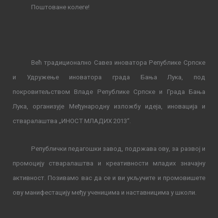
Поштоване колеге!
Већ традиционално Савез иноватора Републике Српске
и Удружење иноватора града Бања Лука, под
покровитељством Владе Републике Српске и Града Бања
Лука, организује Међународну изложбу идеја, иновација и
стваралаштва „ИНОСТ МЛАДИХ 2013“.
Републички педагошки завод, подржава ову, за развој и
промоцију стваралаштва и креативности младих значајну
активност. Позивамо вас да се и ви укључите и промовишете
ову манифестацију међу ученицима и наставницима у школи.