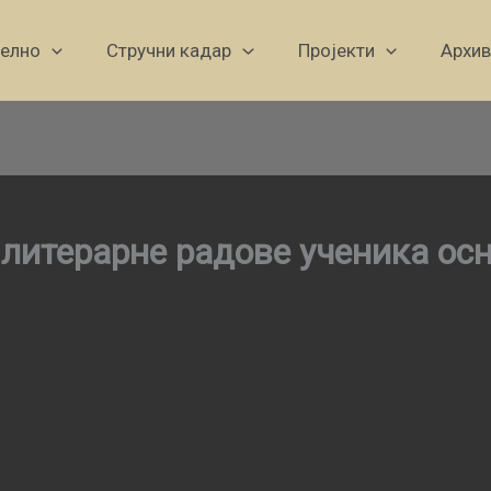
уелно
Стручни кадар
Пројекти
Архив
 литерарне радове ученика ос