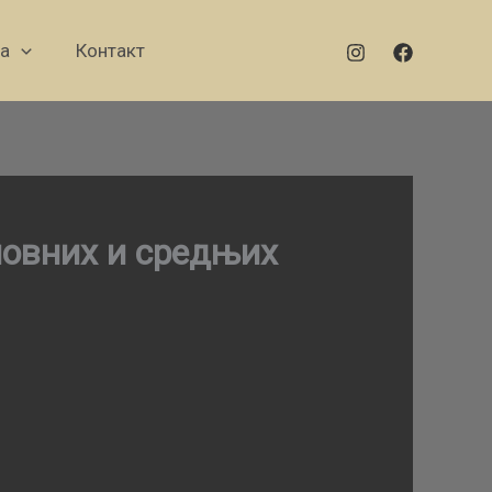
а
Контакт
новних и средњих