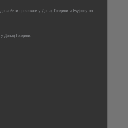
адови бити прочитани у Доњој Градини и Њујорку на
 у Доњој Градини.