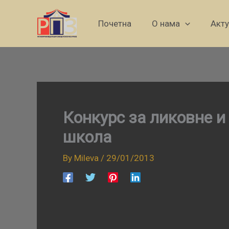
Skip
to
Почетна
О нама
Акт
content
Конкурс за ликовне и
школа
By
Mileva
/
29/01/2013