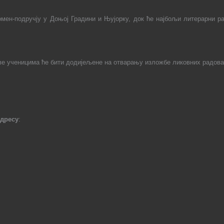
мен-подручју у Доњој Градини и Њујорку, док ће најбољи литерарни
р
ве ученицима ће бити додијељене на отварању изложбе ликовних радова
адресу
: