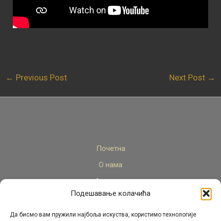
←
Previous Post
Next Post
→
Почетна
О нама
Актуелно
Подешавање колачића
Стручни кадар
Пројекти
Да бисмо вам пружили најбоља искуства, користимо технологије