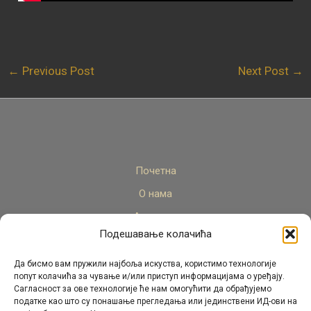
←
Previous Post
Next Post
→
Почетна
О нама
Актуелно
Подешавање колачића
Стручни кадар
Пројекти
Да бисмо вам пружили најбоља искуства, користимо технологије
попут колачића за чување и/или приступ информацијама о уређају.
Архива
Сагласност за ове технологије ће нам омогућити да обрађујемо
податке као што су понашање прегледања или јединствени ИД-ови на
Контакт