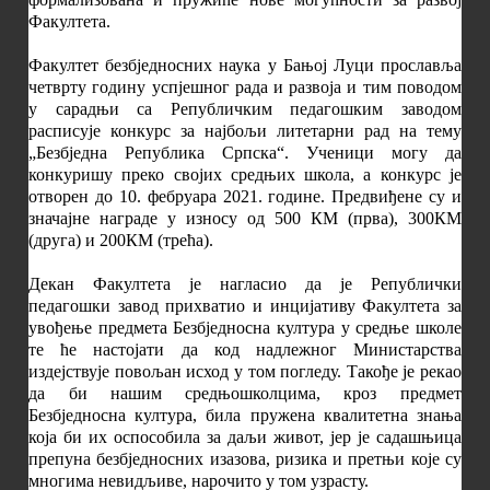
Факултета.
Факултет безбједносних наука у Бањој Луци прославља
четврту годину успјешног рада и развоја и тим поводом
у сарадњи са Републичким педагошким заводом
расписује конкурс за најбољи литетарни рад на тему
„Безбједна Република Српска“. Ученици могу да
конкуришу преко својих средњих школа, а конкурс је
отворен до 10. фебруара 2021. године. Предвиђене су и
значајне награде у износу од 500 КМ (прва), 300КМ
(друга) и 200КМ (трећа).
Декан Факултета је нагласио да је Републички
педагошки завод прихватио и инцијативу Факултета за
увођење предмета Безбједносна култура у средње школе
те ће настојати да код надлежног Министарства
издејствује повољан исход у том погледу. Такође је рекао
да би нашим средњошколцима, кроз предмет
Безбједносна култура, била пружена квалитетна знања
која би их оспособила за даљи живот, јер је садашњица
препуна безбједносних изазова, ризика и претњи које су
многима невидљиве, нарочито у том узрасту.