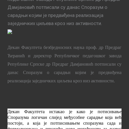
Дамјановић потписали су данас Споразум о
сарадњи којим је предвиђена реализација
заједничких циљева кроз низ активности.
Декан Факултета безбједносних наука проф. др Предраг
Ћеранић и директор Републичког педагошког завода
Републике Српске др Предраг Дамјановић потписали су
данас Споразум о сарадњи којим је предвиђена
реализација заједничких циљева кроз низ активности.
Декан Факултета истакао је како је потисивање
Споразума логичан слијед међусобне сарадње која већ
постоји, а која је потписивањем споразума сада и
формализована и пружиће нове могућности за развој