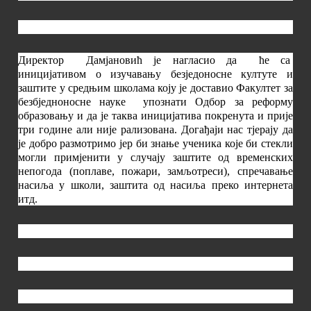
Директор
Дамјановић је нагласио да
ће са
иницијативом о изучавању безједоносне култуте и
заштите у средњим школама коју је доставио Факултет за
безбједноносне науке
упознати Одбор за реформу
образовању и да је таква иницијатива покренута и прије
три године али није рализована. Догађаји нас тјерају да
је добро размотримо јер би знање ученика које би стекли
могли примјенити у случају заштите од временских
непогода (поплаве, пожари, замљотреси), спречавање
насиља у школи, заштита од насиља преко интернета
итд.