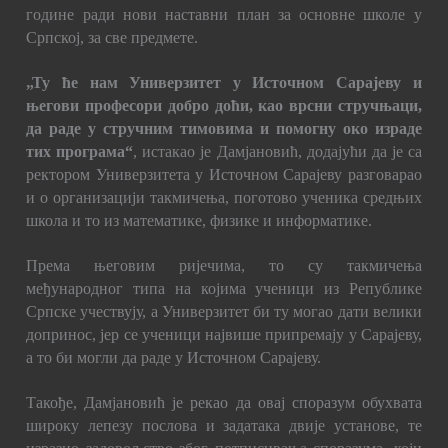
године ради нови наставни план за основне школе у
Српској, за све предмете.
„Ту ће нам Универзитет у Источном Сарајеву и
његови професори добро доћи, као врсни стручњаци,
да раде у стручним тимовима и помогну око израде
тих програма“
, истакао је Дамјановић, додајући да је са
ректором Универзитета у Источном Сарајеву разговарао
и о организацији такмичења, поготово ученика средњих
школа и то из математике, физике и информатике.
Према његовим ријечима, то су такмичења
међународног типа на којима ученици из Републике
Српске учествују, а Универзитет би ту могао дати велики
допринос, јер се ученици највише припремају у Сарајеву,
а то би могли да раде у Источном Сарајеву.
Такође, Дамјановић је рекао да овај споразум обухвата
широку лепезу послова и задатака двије установе, те