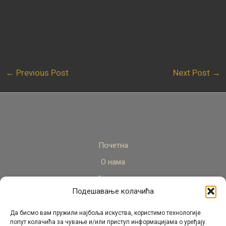
←
Previous Post
Next Post
→
Почетна
О нама
Актуелно
Подешавање колачића
Стручни кадар
Пројекти
Да бисмо вам пружили најбоља искуства, користимо технологије
попут колачића за чување и/или приступ информацијама о уређају.