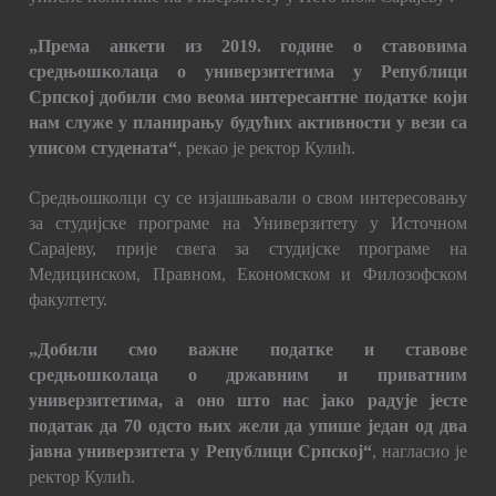
„Према анкети из 2019. године о ставовима
средњошколаца о универзитетима у Републици
Српској добили смо веома интересантне податке који
нам служе у планирању будућих активности у вези са
уписом студената“
, рекао је ректор Кулић.
Средњошколци су се изјашњавали о свом интересовању
за студијске програме на Универзитету у Источном
Сарајеву, прије свега за студијске програме на
Медицинском, Правном, Економском и Филозофском
факултету.
„Добили смо важне податке и ставове
средњошколаца о државним и приватним
универзитетима, а оно што нас јако радује јесте
податак да 70 одсто њих жели да упише један од два
јавна универзитета у Републици Српској“
, нагласио је
ректор Кулић.