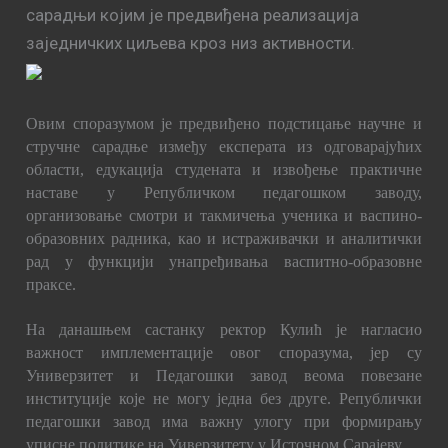
сарадњи којим је предвиђена реализација
заједничких циљева кроз низ активности.
Овим споразумом је предвиђено подстицање научне и
стручне сарадње између експерата из одговарајућих
области, едукација студената и извођење практичне
наставе у Републичком педагошком заводу,
организовање смотри и такмичења ученика и васпино-
образовних радника, као и истраживачки и аналитички
рад у функцији унапређивања васпитно-образовне
праксе.
На данашњем састанку ректор Кулић је нагласио
важност имплементације овог споразума, јер су
Универзитет и Педагошки завод веома повезане
институције које не могу једна без друге. Републички
педагошки завод има важну улогу при формирању
уписне политике на Уиверзитету у Источном Сарајеву .