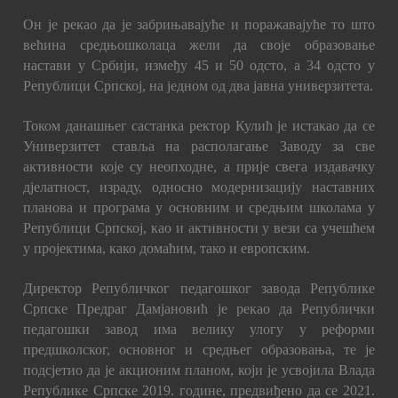
Он је рекао да је забрињавајуће и поражавајуће то што
већина средњошколаца жели да своје образовање
настави у Србији, између 45 и 50 одсто, а 34 одсто у
Републици Српској, на једном од два јавна универзитета.
Током данашњег састанка ректор Кулић је истакао да се
Универзитет ставља на располагање Заводу за све
активности које су неопходне, а прије свега издавачку
дјелатност, израду, односно модернизацију наставних
планова и програма у основним и средњим школама у
Републици Српској, као и активности у вези са учешћем
у пројектима, како домаћим, тако и европским.
Директор Републичког педагошког завода Републике
Српске Предраг Дамјановић је рекао да Републички
педагошки завод има велику улогу у реформи
предшколског, основног и средњег образовања, те је
подсјетио да је акционим планом, који је усвојила Влада
Републике Српске 2019. године, предвиђено да се 2021.