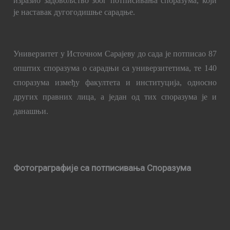
изразио задовољство због потписивања споразума, који
је наставак дугогодишње сарадње.
Универзитет у Источном Сарајеву до сада је потписао 87
општих споразума о сарадњи са универзитетима, те 140
споразума између факултета и институција, односно
других правних лица, а један од тих споразума је и
данашњи.
Фотограграфије са потписивања Споразума