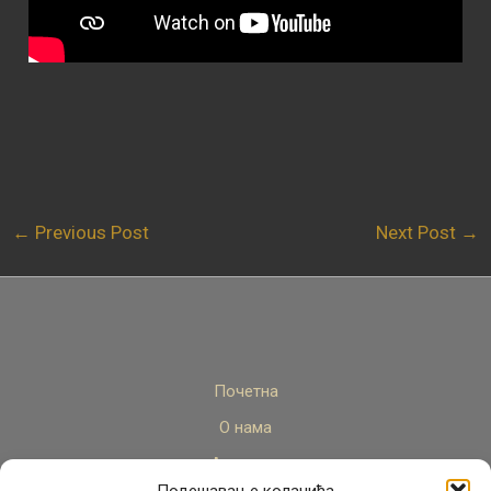
←
Previous Post
Next Post
→
Почетна
О нама
Актуелно