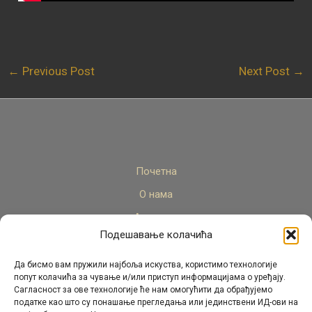
←
Previous Post
Next Post
→
Почетна
О нама
Актуелно
Подешавање колачића
Стручни кадар
Пројекти
Да бисмо вам пружили најбоља искуства, користимо технологије
попут колачића за чување и/или приступ информацијама о уређају.
Архива
Сагласност за ове технологије ће нам омогућити да обрађујемо
податке као што су понашање прегледања или јединствени ИД-ови на
Контакт