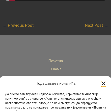
←
Previous Post
Next Post
→
Почетна
О нама
Актуелно
Подешавање колачића
Стручни кадар
Пројекти
Да бисмо вам пружили најбоља искуства, користимо технологије
попут колачића за чување и/или приступ информацијама о уређају.
Архива
Сагласност за ове технологије ће нам омогућити да обрађујемо
податке као што су понашање прегледања или јединствени ИД-ови на
Контакт