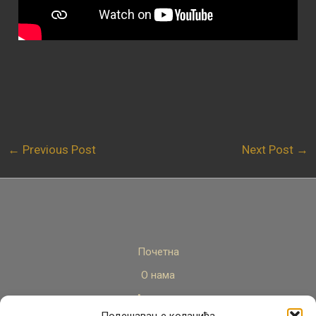
←
Previous Post
Next Post
→
Почетна
О нама
Актуелно