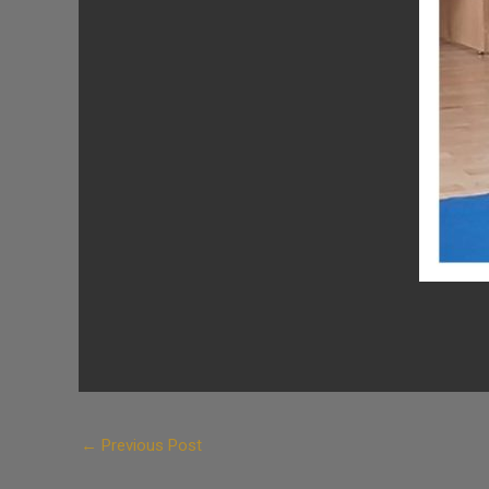
←
Previous Post