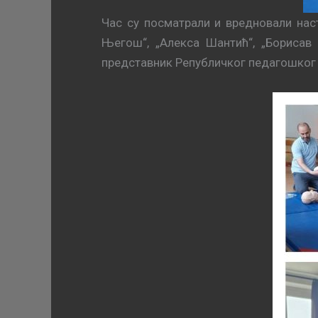
Час су посматрали и вредновали наст
Његош“, „Алекса Шантић“, „Борисав 
представник Републичког педагошког 