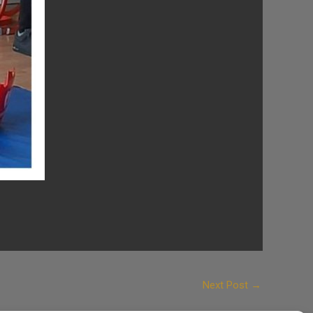
Next Post
→