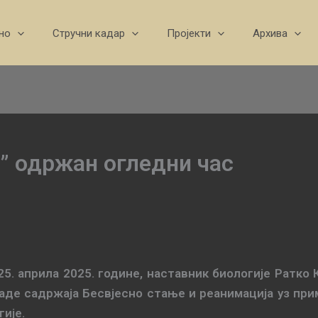
но
Стручни кадар
Пројекти
Архива
” одржан огледни час
25. априла 2025. године, наставник биологије Ратко
раде садржаја Бесвјесно стање и реанимација уз пр
гије.