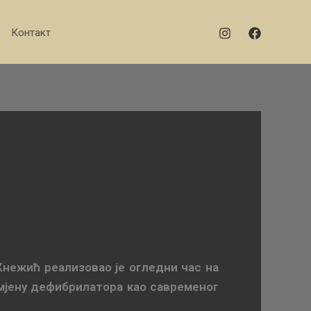
Контакт
 Кнежић реализовао је огледни час на
имјену дефибрилатора као савременог