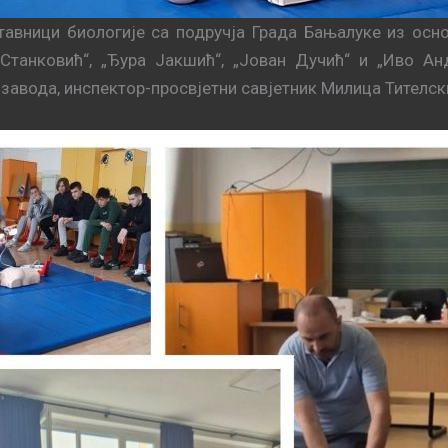
авници биологије са подручја Града Бањалуке из осно
Станковић“, „Ђура Јакшић“, „Јован Дучић“ и „Иво Ан
завода, инспектор-просвјетни савјетник Милица Тителск