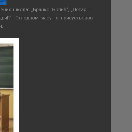
вних школа: „Бранко Ћопић“, „Петар П.
дрић“. Огледном часу је присуствовао
и.