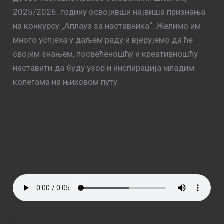
2025/2026. годину освојивши највиша признања
на конкурсу „Аплауз за наставника“. Желимо им
много успјеха у даљем раду и вјерујемо да ће
својим знањем, посвећеношћу и креативношћу
наставити да буду узор и инспирација младим
колегама на њиховом путу.