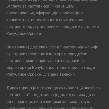
„Аплауз за наставника“, чији је циљ
препознавање, афирмација и промоција
квалитетног, иновативног и примјењивог
наставног рада у основним и средњим школама
Републике Српске.
На свечаној додјели награда наставницима чији
су радови препознати као примјери добре
наставне праксе присутне је поздравила
директорица Републичког педагошког завода
Републике Српске, Слађана Танасић.
Директорица је истакла да активност „Аплауз за
наставника“ представља један од начина да се
ода признање наставницима за њихов труд,
посвећеност и допринос развоју квалитетног