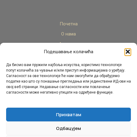
Почетна
О нама
Актуелно
Подешавање колачића
Стручни кадар
Пројекти
Да бисмо вам пружили најбоља искуства, користимо технологије
попут колачића за чување и/или приступ информацијама о уређају.
Архива
Сагласност за ове технологије ће нам омогућити да обрађујемо
податке као што су понашање прегледања или јединствени ИД-ови на
Контакт
овој веб страници. Недавање сагласности или повлачење
сагласности може негативно утицати на одређене функције.
Прихватам
Одбацујем
© Републички педагошки завод Републике Српске.
Сва права задржана 2026.