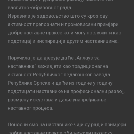
васпитно-образовног рада.
Изразила је задовољство што су кроз ову
активност препознати и промовисани примјери
добре наставне праксе који могу послужити као
подстицај и инспирација другим наставницима.
Поручила је да вјерује да ће „Аплауз за
наставника“ заживјети као традиционална
активност Републичког педагошког завода
Републике Српске и да ће из године у годину
подстицати наставнике на професионални развој,
размјену искустава и даље унапређивање
наставног процеса.
Поносни смо на наставнике чији су рад и примјери
добре наставне праксе обиљежили школску