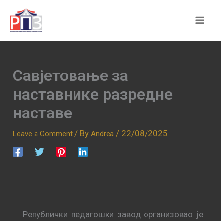
Skip
to
content
Савјетовање за
наставнике разредне
наставе
/ By
/
22/08/2025
Leave a Comment
Andrea
Републички педагошки завод организовао је