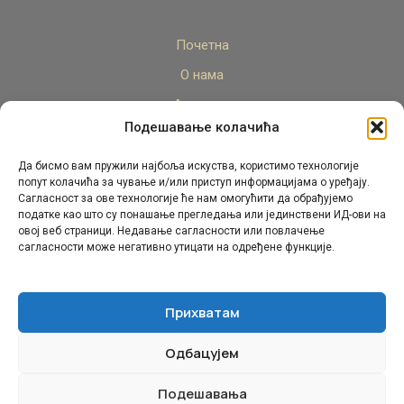
Почетна
О нама
Актуелно
Подешавање колачића
Стручни кадар
Пројекти
Да бисмо вам пружили најбоља искуства, користимо технологије
попут колачића за чување и/или приступ информацијама о уређају.
Архива
Сагласност за ове технологије ће нам омогућити да обрађујемо
податке као што су понашање прегледања или јединствени ИД-ови на
Контакт
овој веб страници. Недавање сагласности или повлачење
сагласности може негативно утицати на одређене функције.
Прихватам
Одбацујем
© Републички педагошки завод Републике Српске.
Сва права задржана 2026.
Подешавања