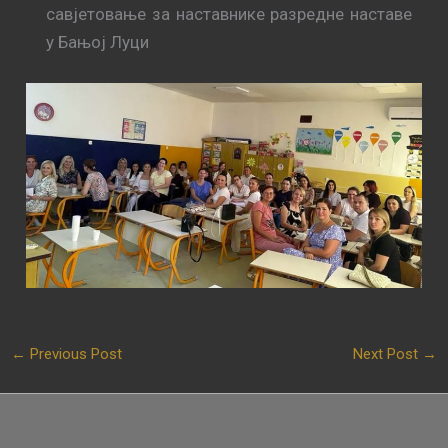
савјетовање за наставнике разредне наставе
у Бањој Луци
←
Previous Post
Next Post
→