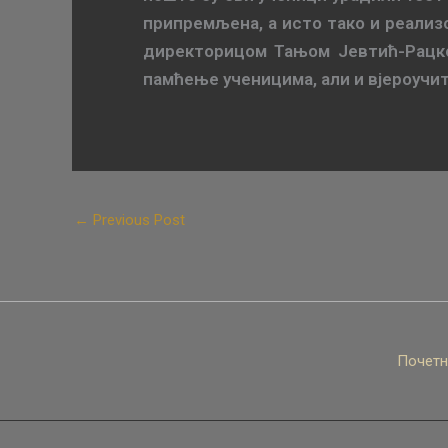
припремљена, а исто тако и реализ
директорицом Тањом Јевтић-Рацков
памћење ученицима, али и вјероучи
←
Previous Post
Почетн