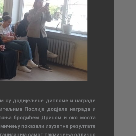
ом су додијељене дипломе и награде
читељима Послије додјеле награда и
 вожња бродићем Дрином и око моста
кмичењу показали изузетне резултате
организација самог такмичења одлично