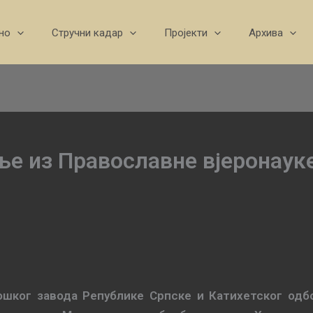
но
Стручни кадар
Пројекти
Архива
е из Православне вјеронауке
ошког завода Републике Српске и Катихетског одб