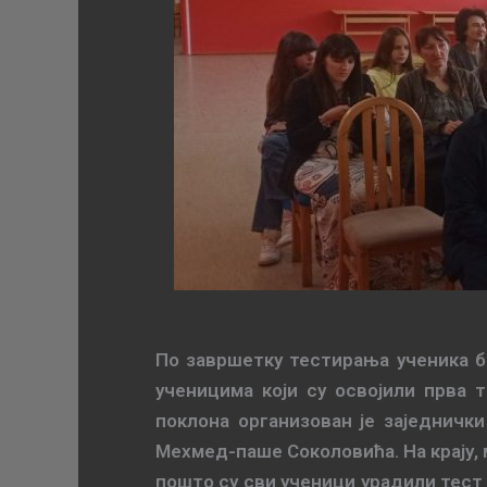
По завршетку тестирања ученика б
ученицима који су освојили прва 
поклона организован је заједничк
Мехмед-паше Соколовића. На крају,
пошто су сви ученици урадили тест 