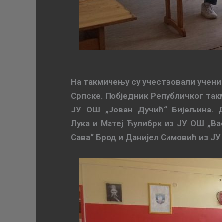
На такмичењу су учествовали учени
Српске. Побједник Републичког так
ЈУ ОШ
„
Јован Дучић
“
Бијељина. Д
Лука
и
Матеј Ћулибрк из ЈУ ОШ „Ва
Сава
“
Брод и Данијел Симовић из Ј