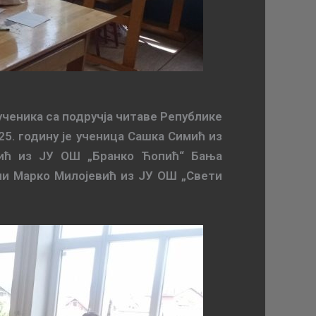
ученика са подручја читаве Републике
5. годину је ученица Сашка Симић из
чић из ЈУ ОШ „Бранко Ћопић“ Бања
или Марко Милојевић из ЈУ ОШ
„
Свети