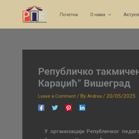
Skip
to
Почетна
О нама
Актуел
content
Републичко такмичењ
Караџић” Вишеград
/ By
/
20/05/2025
Leave a Comment
Andrea
У организацији Републичког педаг