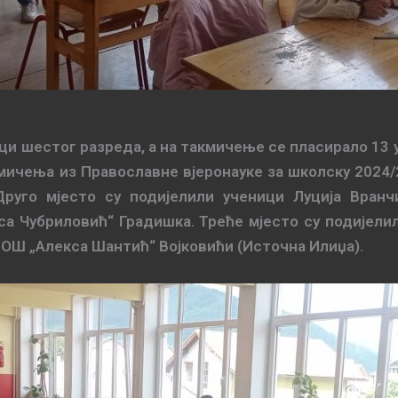
ци шестог разреда, а на такмичење се пласирало 13 
мичења из Православне вјеронауке за школску 2024/2
руго мјесто су подијелили ученици Луција Вран
са Чубриловић“ Градишка
. Треће мјесто су подијел
У ОШ
„
Алекса Шантић
“
Војковићи (Источна Илиџа).