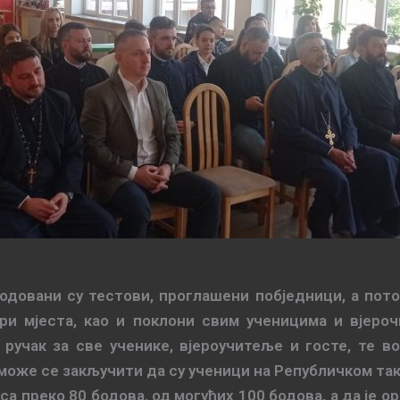
одовани су тестови, проглашени побједници, а пот
три мјеста, као и поклони свим ученицима и вјеро
и ручак за све ученике, вјероучитеље и госте, те
 може се закључити да су ученици на Републичком та
са преко 80 бодова, од могућих 100 бодова, а да је 