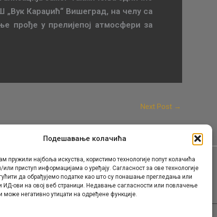
ОШ
„
Вук Караџић
“
Вишеград, на челу са
ње прође у прелијепој атмосфери за
Next Post
→
Подешавање колачића
ам пружили најбоља искуства, користимо технологије попут колачића
/или приступ информацијама о уређају. Сагласност за ове технологије
Контакт
гућити да обрађујемо податке као што су понашање прегледања или
и ИД-ови на овој веб страници. Недавање сагласности или повлачење
и може негативно утицати на одређене функције.