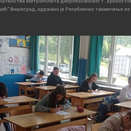
тенства Митрополита дабробосанског г. Хризостома
раџић“ Вишеград, одржано је Републичко такмичење из