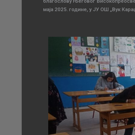
благослову Његовог Високопреосвеш
маја 2025. године, у ЈУ ОШ „Вук Ка