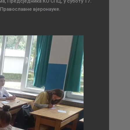
, Предсједника КО СПЦ, у суботу 17.
 Православне вјеронауке.