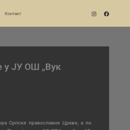
Контакт
 у ЈУ ОШ „Вук
ора Српске православне Цркве, а по