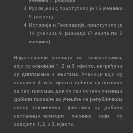
ученика 7. разреда
Руски језик, приступило је 15 ученика
9. разреда
Историја и Географија, приступило је
14 ученика 9. разреда (7 екипа по 2
ученика)
Најуспјешнији ученици на такмичењима,
који су освојили 1, 2. и 3. мјесто, награђени
су дипломама и књигама. Ученици који су
освојили 4. и 5. мјесто добили су похвале
за свој пласман, док су сви остали ученици
добили похвале за учешће на републичком
нивоу такмичења. Признања су добили
наствници-ментори ученика који су
освојили 1, 2. и 3. мјесто.