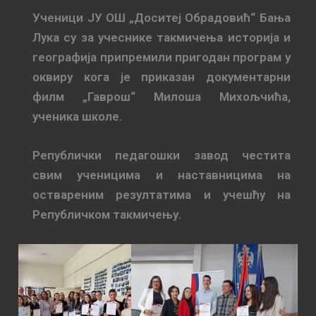
Ученици ЈУ ОШ „Доситеј Обрадовић“ Бања
Лука су за учеснике такмичења историја и
географија припремили пригодан програм у
оквиру кога је приказан документарни
филм „Гаврош“ Милоша Михољчића,
ученика школе.
Републички педагошки завод честита
свим ученицима и наставницима на
оствареним резултатима и учешћу на
Републичком такмичењу.