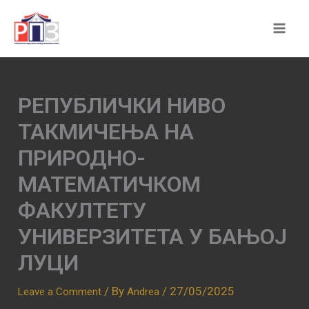
Skip
to
content
РЕПУБЛИЧКИ НИВО
ТАКМИЧЕЊА НА
ПРИРОДНО-
МАТЕМАТИЧКОМ
ФАКУЛТЕТУ
УНИВЕРЗИТЕТА У БАЊОЈ
ЛУЦИ
/ By
/
27/05/2025
Leave a Comment
Andrea