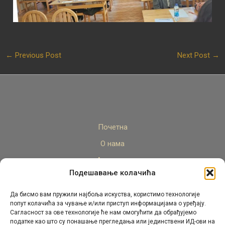
←
Previous Post
Next Post
→
Почетна
О нама
Актуелно
Подешавање колачића
Стручни кадар
Пројекти
Да бисмо вам пружили најбоља искуства, користимо технологије
попут колачића за чување и/или приступ информацијама о уређају.
Архива
Сагласност за ове технологије ће нам омогућити да обрађујемо
податке као што су понашање прегледања или јединствени ИД-ови на