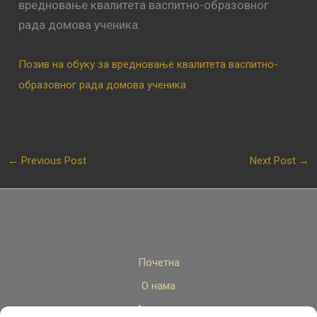
вредновање квалитета васпитно-образовног
рада домова ученика.
Позив на обуку за вредновање квалитета васпитно-
образовног рада домова ученика
←
Previous Post
Next Post
→
Почетна
О нама
Актуелно