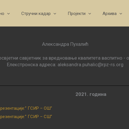
но
Стручни кадар
Пројекти
Архива
Александра Пухалић
освјетни савјетник за вредновање квалитета васпитно - 
Елекстронска адреса: aleksandra.puhalic@rpz-rs.org
2021. година
резентације:” ГСИР – ОШ”
резентације:” ГСИР – СШ”