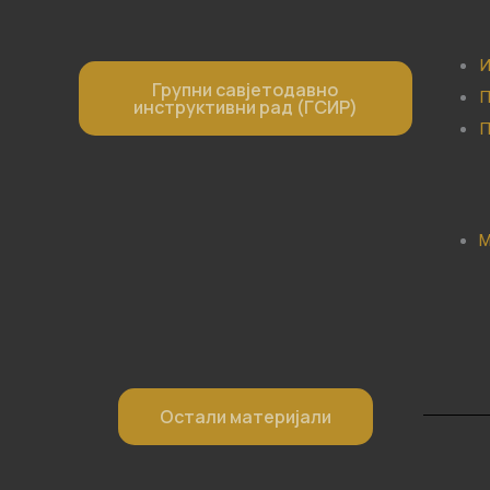
И
Групни савјетодавно
П
инструктивни рад (ГСИР)
П
М
Остали материјали